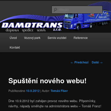
Přejít
k
Hleda
hlavnímu
obsahu
webu
Hlavní
Úvod
Vozový park
Servis vozidel
Reference
navigační
menu
Kontakt
Navigace
←
Předchozí
Další
→
pro
příspěvky
Spuštění nového webu!
Publikováno
10.9.2012
| Autor:
Tomáš Fišer
Dne 10.9.2012 byl zahájen provoz nového webu. Připomínky,
návrhy, nápady směřujte na administrátora webu – Tomáš Franz!